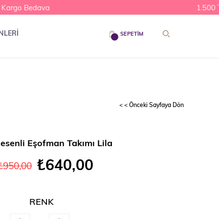
Kargo Bedava
1.500 TL
NLERİ
SEPETIM
< < Önceki Sayfaya Dön
Desenli Eşofman Takımı Lila
₺640,00
₺950,00
RENK