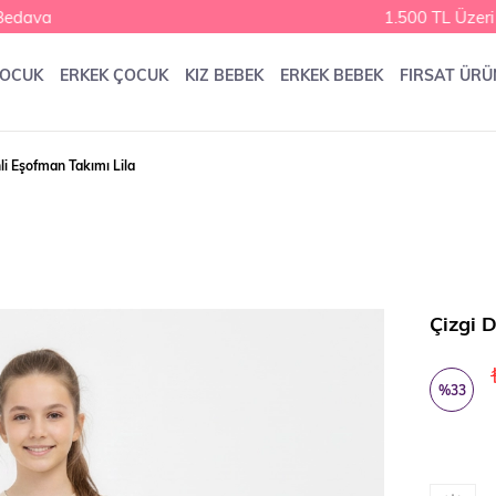
dava
1.500 TL Üzeri 
ÇOCUK
ERKEK ÇOCUK
KIZ BEBEK
ERKEK BEBEK
FIRSAT ÜRÜ
li Eşofman Takımı Lila
Çizgi 
%
33
İndirim