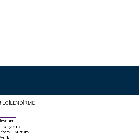
BİLGİLENDİRME
Hesabım
iparişlerim
ifremi Unuttum
yelik