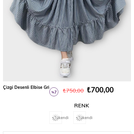
Çizgi Desenli Elbise Gri
₺700,00
₺750,00
7
%
İndirim
RENK
Tükendi
Tükendi