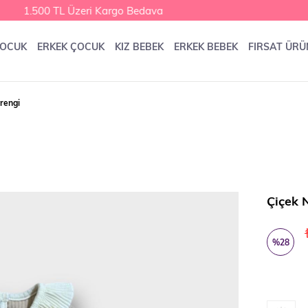
1.500 TL Üzeri Kargo Bedava
ÇOCUK
ERKEK ÇOCUK
KIZ BEBEK
ERKEK BEBEK
FIRSAT ÜRÜ
rengi
Çiçek 
%
28
İndirim