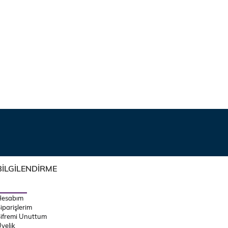
BİLGİLENDİRME
Hesabım
iparişlerim
ifremi Unuttum
yelik