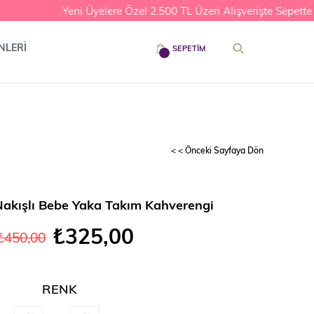
Yeni Üyelere Özel 2.500 TL Üzeri Alışverişte Sepette %1
NLERİ
SEPETIM
< < Önceki Sayfaya Dön
Nakışlı Bebe Yaka Takım Kahverengi
₺325,00
₺450,00
RENK