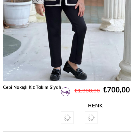
Cebi Nakışlı Kız Takım Siyah
₺700,00
₺1.300,00
46
%
İndirim
RENK