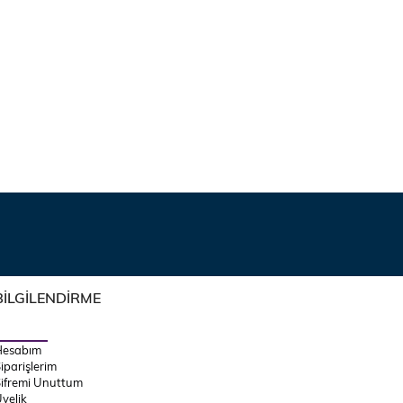
BİLGİLENDİRME
Hesabım
iparişlerim
ifremi Unuttum
yelik