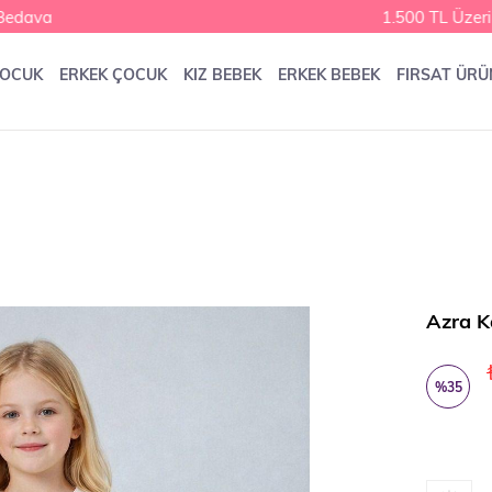
dava
1.500 TL Üzeri 
ÇOCUK
ERKEK ÇOCUK
KIZ BEBEK
ERKEK BEBEK
FIRSAT ÜRÜ
Azra K
%
35
İndirim