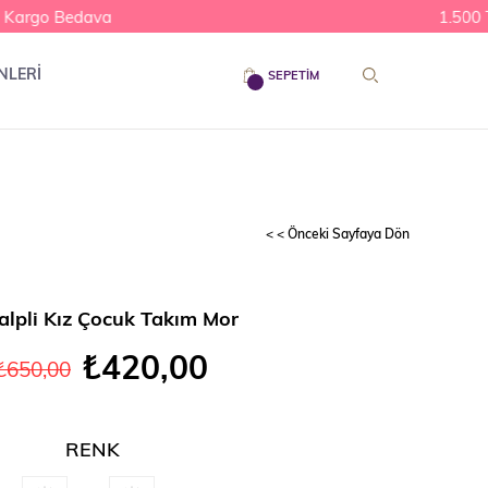
Kargo Bedava
1.500 TL
NLERİ
SEPETIM
< < Önceki Sayfaya Dön
alpli Kız Çocuk Takım Mor
₺420,00
₺650,00
RENK