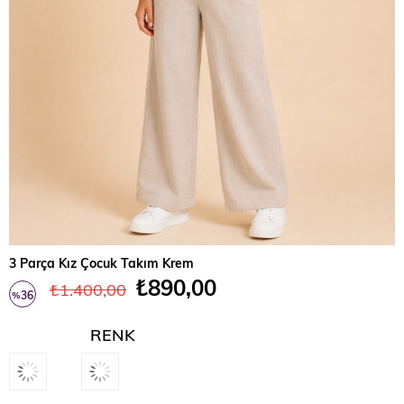
3 Parça Kız Çocuk Takım Krem
₺890,00
₺1.400,00
36
%
İndirim
RENK