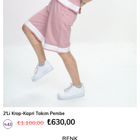
2'Li Krop-Kapri Takım Pembe
₺630,00
₺1.100,00
43
%
İndirim
RENK