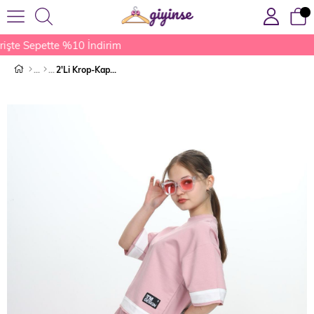
işte Sepette %10 İndirim
2'Li Krop-Kapri Takım Pembe